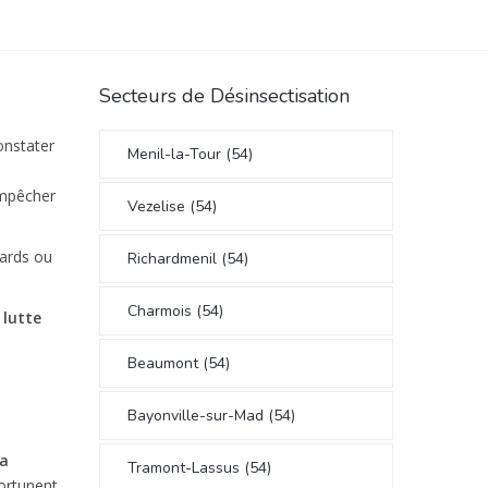
Secteurs de Désinsectisation
onstater
Menil-la-Tour (54)
 empêcher
Vezelise (54)
fards ou
Richardmenil (54)
Charmois (54)
e
lutte
Beaumont (54)
Bayonville-sur-Mad (54)
la
Tramont-Lassus (54)
portunent