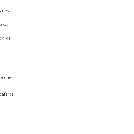
s des
 vous
ion de
la que
 cafards,