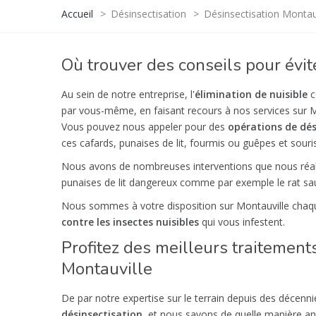
Accueil
>
Désinsectisation
>
Désinsectisation Montau
Où trouver des conseils pour évit
Au sein de notre entreprise, l'
élimination de nuisible
c
par vous-même, en faisant recours à nos services sur M
Vous pouvez nous appeler pour des
opérations de dés
ces cafards, punaises de lit, fourmis ou guêpes et souris
Nous avons de nombreuses interventions que nous réali
punaises de lit dangereux comme par exemple le rat sauv
Nous sommes à votre disposition sur Montauville chaqu
contre les insectes nuisibles
qui vous infestent.
Profitez des meilleurs traitement
Montauville
De par notre expertise sur le terrain depuis des décen
désinsectisation
, et nous savons de quelle manière an