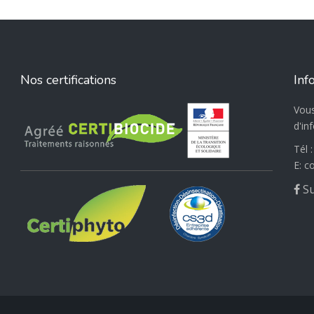
Nos certifications
Inf
Vous
d'in
Tél 
E:
Su