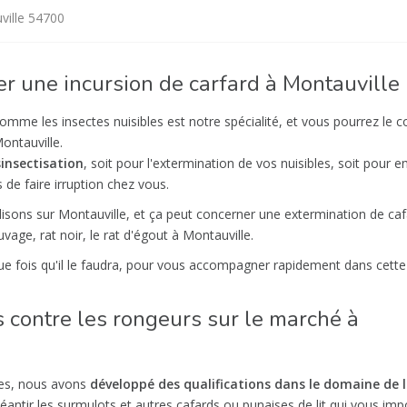
ville 54700
er une incursion de carfard à Montauville
omme les insectes nuisibles est notre spécialité, et vous pourrez le c
ontauville.
insectisation
, soit pour l'extermination de vos nuisibles, soit pour
 de faire irruption chez vous.
sons sur Montauville, et ça peut concerner une extermination de ca
age, rat noir, le rat d'égout à Montauville.
e fois qu'il le faudra, pour vous accompagner rapidement dans cett
s contre les rongeurs sur le marché à
nies, nous avons
développé des qualifications dans le domaine de 
éantir les surmulots et autres cafards ou punaises de lit qui vous im