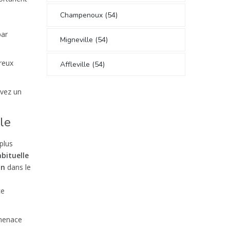
Champenoux (54)
par
Migneville (54)
reux
Affleville (54)
avez un
le
plus
bituelle
on
dans le
ce
 menace